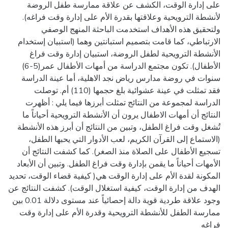
على إدارة الوقت، الكشف عن علاقة ممارسة طفل الروضة
لأنشطة الترويحية وعلاقتها بقدرة الأم على إدارة وقت فراغه).
ولتحقيق هذه الأهداف استخدمت الباحثة المنهج الوصفي
الارتباطي، كما قامت بتصميم استبانتين وهما (استبيان إستخدام
الأنشطة الترويحية لطفل الروضة، استبيان إدارة وقت فراغ
الأطفال). تكون مجتمع الدراسة من أمهات الأطفال عمر(5-6)
سنوات في روضة مدارس رياض نجد الاهلية، أما عينة الدراسة
فقد تمثلت في عينة عشوائية بلغ حجمها (110) أم. توصلت
الدراسة لمجموعة من النتائج تمثلت أبرزها فيما يلي : أظهرت
النتائج أن أمهات الاطفال يرون أن الأنشطة الترويحية أحياناً ما
تُشغل وقت فراغ الطفل، وتبين من النتائج أن أبرز هذه الأنشطة
(الاستماع إلى القرآن الكريم، لعب الأدوار التي يحبها الطفل،
تسجيع الأطفال على الصلاة منذ الصغر). كما كشفت النتائج أن
الأمهات أحياناً ما يقمن بإدارة وقت فراغ الطفل. وتبين أن الأبعاد
المكونة لقدة الأم على إدارة الوقت هي( كيفية قضاء الوقت، تحديد
الهدف من إدارة الوقت، كيفية استغلال الوقت). كشفت النتائج عن
وجود علاقة طردية قوية دالة إحصائياً عند مستوى دلالة 0.01 بين
ممارسة الطفل للأنشطة الترويحية وقدرة الأم على إدارة وقت
فراغه