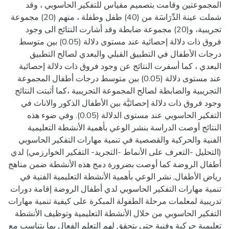
المجموعتين وقامت بتصميم مقياس للتفكير الحاسوبي ، وقد
شملت عينة الدِّرَاسَة من (40) طفل وطفلة ، منهم (20) مجموعة
تجريبية، و(20) مجموعة ضابطة وقد أشارت النتائج الى وجود
فروق ذات دلالة إحصائية عند مستوى دلالة (0.05) بين متوسط
درجات الأطفال في التطبيق القبلي والبعدي لصالح التطبيق
البعدي ، كما أسفرت النتائج عن وجود فروق ذات دلالة إحصائية
عند مستوى دلالة (0.05) بين متوسط درجات أطفال المجموعة
التجريبية والضابطة لصالح المجموعة التجريبية ،كما أثبتت النتائج
وجود فروق ذات دلالة إحصائيَّة بين الأطفال الذكور والاناث في
التفكير الحاسوبي عند مستوى الدلالة (0.05). وفي ضوء هذه
النتائج أوصت الدراسة بنشر الوعي بأهمية الأنشطة التعليمية
الفنية والحركية والقصصية في تنمية مهارات التفكير الحاسوبي
(التحليل -التعرف على الأنماط -التجريد- التفكير الخوارزمي) لدي
أطفال الروضة كما أوصت بضرورة دمج هذه الأنشطة ضمن مناهج
رياض الأطفال, نشر الوعي بأهمية الأنشطة التعليمية الفنية في
تنمية مهارات التفكير الحاسوبي لدي أطفال الروضة إقامة دورات
تدريبية لمعلمات مرحلة الطفولة المبكرة على كيفية تنمية مهارات
التفكير الحاسوبي من خلال الأنشطة التعليمية وتوظيف الأنشطة
تعليمية حركية وفنية حتى يتحقق لهم التعلم الفعال بما يتناسب مع