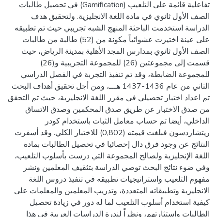
تفاعلية قائمة على التلعيب (Gamification) في تحصيل طالبات
الصف الأول ثانوي في مادة اللغة الانجليزية. ولتحقيق هدف
الدراسة استخدمت الباحثة المنهج الشبه تجريبي حيث تم تطبيقه
على عينة اختيرت عشوائياً مكونة من (52) طالبة من طالبات
الصف الأول ثانوي بمدارس المجد الأهلية بمدينة الرياض، حيث
قسمت إلى مجموعتين (26) للمجموعة التجريبية و(26)
للمجموعة الضابطة، وقد تم تنفيذ التجربة في الفصل الدراسي
الثاني من عام 1436-1437 هـــ، ومن أجل تحقيق أهداف البحث
تم اعداد اختبار تحصيلي في مقرر اللغة الانجليزية، حيث تم التحقق
من صدق الاختبار عن طريق صدق المحكمين وصدق الاتساق
الداخلي، أيضا تم حساب معامل الثبات باستخدام كودر
ريتشاردسون فبلغت قيمته (0,802) للاختبار الكلي. وقد أسفرت
النتائج عن وجود فرق دال إحصائيا في تحصيل الطالبات بمادة
اللغة الإنجليزية ولصالح المجموعة التي درست بأسلوب التلعيب،
وفي ضوء نتائج البحث توصي الدراسة بتثقيف المعلمين ونشر
مفهوم التلعيب واستراتيجيات تطبيقه في تنفيذ دروس اللغة
الانجليزية وتطبيقاته المتعددة، وتدريب المعلمين والمعلمات على
كيفية استخدام أسلوب التلعيب لما له دور في زيادة تحصيل
الطالبات واستثارتهم، ونظراً لندرة الدراسات العربية في هذا