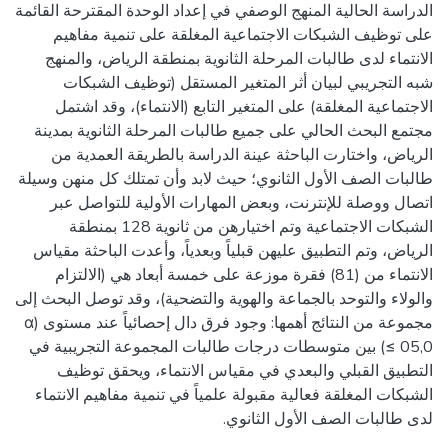
الدراسة الحالية المنهج الوصفي في إعداد الوحدة المقترحة القائمة
على توظيف الشبكات الاجتماعية المغلقة على تنمية مفاهيم
الانتماء لدى طالبات المرحلة الثانوية بمنطقة الرياض، والمنهج
شبه التجريبي لبيان أثر المتغير المستقل (توظيف الشبكات
الاجتماعية المغلقة) على المتغير التابع (الانتماء)، وقد اشتمل
مجتمع البحث الحالي على جميع طالبات المرحلة الثانوية بمدينة
الرياض، واختارت الباحثة عينة الدراسة بالطريقة العمدية من
طالبات الصف الأول الثانوي؛ حيث لابد وأن تمتلك كل منهن وسيلة
اتصال ووصلة للإنترنت، وبعض المهارات الأولية للتواصل عبر
الشبكات الاجتماعية وتم اختيارهن من ثانوية 128 بمنطقة
الرياض، وتم التطبيق عليهن قبلياً وبعدياً، وأعدت الباحثة مقياس
الانتماء من (81) فقرة موزعة على خمسة أبعاد هي (الالتزام
والولاء والتوحد بالجماعة والهوية والتضحية)، وقد توصل البحث إلى
مجموعة من النتائج أهمها: وجود فرق دال إحصائياً عند مستوى (α
≤ 05,0) بين متوسطات درجات طالبات المجموعة التجريبية في
التطبيق القبلي والبعدي في مقياس الانتماء، ويحقق توظيف
الشبكات المغلقة فعالية مقبولة علمياً في تنمية مفاهيم الانتماء
لدى طالبات الصف الأول الثانوي.