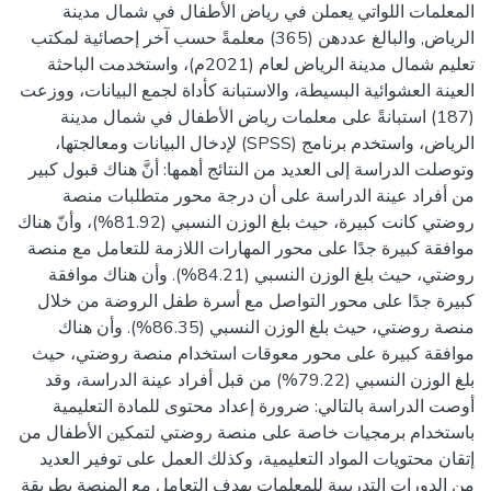
المعلمات اللواتي يعملن في رياض الأطفال في شمال مدينة
الرياض, والبالغ عددهن (365) معلمةً حسب آخر إحصائية لمكتب
تعليم شمال مدينة الرياض لعام (2021م)، واستخدمت الباحثة
العينة العشوائية البسيطة، والاستبانة كأداة لجمع البيانات، ووزعت
(187) استبانةً على معلمات رياض الأطفال في شمال مدينة
الرياض، واستخدم برنامج (SPSS) لإدخال البيانات ومعالجتها،
وتوصلت الدراسة إلى العديد من النتائج أهمها: أنَّ هناك قبول كبير
من أفراد عينة الدراسة على أن درجة محور متطلبات منصة
روضتي كانت كبيرة، حيث بلغ الوزن النسبي (81.92%)، وأنّ هناك
موافقة كبيرة جدًا على محور المهارات اللازمة للتعامل مع منصة
روضتي، حيث بلغ الوزن النسبي (84.21%). وأن هناك موافقة
كبيرة جدًا على محور التواصل مع أسرة طفل الروضة من خلال
منصة روضتي، حيث بلغ الوزن النسبي (86.35%). وأن هناك
موافقة كبيرة على محور معوقات استخدام منصة روضتي، حيث
بلغ الوزن النسبي (79.22%) من قبل أفراد عينة الدراسة، وقد
أوصت الدراسة بالتالي: ضرورة إعداد محتوى للمادة التعليمية
باستخدام برمجيات خاصة على منصة روضتي لتمكين الأطفال من
إتقان محتويات المواد التعليمية، وكذلك العمل على توفير العديد
من الدورات التدريبية للمعلمات بهدف التعامل مع المنصة بطريقة