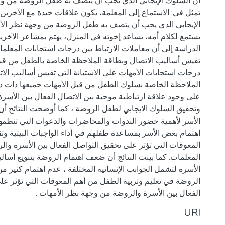
أن السلوك الإيجابي الذي يجب أن يتصف به طفل الروضة من و
تمثل في: الاستماع إلى المعلمة، يكون علاقات جيدة مع الآخرين،
الإيجابي الذي يجب أن يتصف به طفل الروضة من وجهة نظر الأ
يستمع لكلام أمه، يساعد إخوته في المنزل، يهتم بمشاعر الآخرين
الدراسة إلى أن معاملات الارتباط بين درجات استجابات المعلمات
تقيس أساليب الاتصال وبطاقة الملاحظة الخاصة بالطفل من قب
درجات استجابات الأمهات على الاستبانة التي تقيس أساليب الا
الملاحظة الخاصة بسلوك الطفل من قبل الأمهات جميعها ذات دلا
على وجود علاقة ارتباطية موجبة بين الاتصال الفعال بين الأسر
وتحقيق السلوك الايجابي لطفل الروضة ، كما أوضحت النتائج 
الأسر لأهمية حضور الندوات والمحاضرات والدعوات التي تنظم
اهتمام بعض الأسر بمساعدة طفلهم في أداء الواجبات البيتية وتق
المعوقات التي تؤثر على تحقيق التواصل الفعال بين الأسرة وا
المعلمات. كما بينت النتائج أن ضعف اهتمام الروضة بتنويع أسال
الأسرة لتشمل الجوانب الإنسانية المختلفة ، عدم اهتمام كثير م
الروضة في تعليم وتربية الطفل من أهم المعوقات التي تؤثر عل
الفعال بين الأسرة والروضة من وجهة نظر الأمهات .
URI