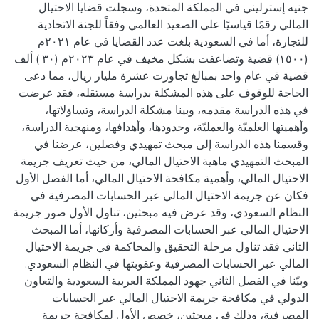
جنيه إسترليني في المملكة المتحدة، وسجلت قضايا الاحتيال
المالي رقمًا قياسيًا على الصعيد العالمي وفقاً للجنة الاتحادية
للتجارة، أما في السعودية بلغت عدد القضايا في عام ٢٠٢١م
(١٥٠٠) قضية وتضاعفت بشكل مخيف في عام ٢٠٢٣م (٣٠ ) ألف
قضية في عام واحد بمبالغ تجاوزت عشرة مليار ريال، مما دعى
الحاجة للوقوف على هذه المشكلة بدراسة مستقله، فقد عرضت
في هذه الدراسة مقدمه، وبينا مشكلة الدراسة، وتساؤلاتها،
وأهميتها العلميّة والعمليّة، وحدودها، وأهدافها، ومنهجية الدراسة،
وقسمنا هذه الدراسة إلى مبحث تمهيدي وفصلين، عرضنا في
المبحث التمهيدي ماهية الاحتيال المالي، من حيث تعريف جريمة
الاحتيال المالي، وأهمية مكافحة الاحتيال المالي، أما الفصل الأول
فكان عن جريمة الاحتيال المالي عبر الحسابات المصرفية في
النظام السعودي، وقد عرض فيه مبحثين، تناول الأول صور جريمة
الاحتيال المالي عبر الحسابات المصرفية وأركانها، أما المبحث
الثاني فقد تناول مرحلة التحقيق والمحاكمة في جريمة الاحتيال
وبيّنا في الفصل الثاني جهود المملكة العربية السعودية والتعاون
الدولي في مكافحة جريمة الاحتيال المالي عبر الحسابات
المصرفية، وذلك في مبحثين، خصص الأول لمكافحة جريمة