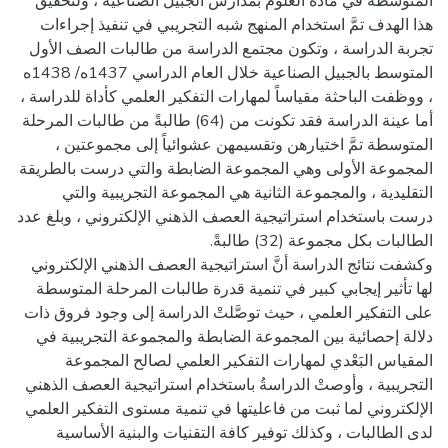
المتوسطة في مادة العلوم بمدارس الجبيل الصناعية ، ولتحقيق
هذا الهدف تمَّ استخدام المنهج شبه التجريبي في تنفيذ إجراءات
تجربة الدراسة ، وتكون مجتمع الدراسة من طالبات الصف الأول
المتوسط بالجبيل الصناعية خلال العام الدراسي 1437ه/ 1438ه
، ووظفت الباحثة مقياساً لمهارات التفكير العلمي كأداة للدراسة ،
أما عينة الدراسة فقد تكونت من (64) طالبةً من طالبات المرحلة
المتوسطة تمَّ اختيارهن وتقسيمهن عشوائياً إلى مجموعتين ،
المجموعة الأولى وهي المجموعة الضابطة والتي درست بالطريقة
التقليدية ، والمجموعة الثانية هي المجموعة التجريبية والتي
درست باستخدام استراتيجية العصف الذهني الإلكتروني ، وبلغ عدد
وكشفت نتائج الدراسة أنَّ استراتيجية العصف الذهني الإلكتروني
لها تأثير إيجابي كبير في تنمية قدرة طالبات المرحلة المتوسطة
على التفكير العلمي ، حيث توصَّلتْ الدراسة إلى وجود فروق ذات
دلالة إحصائية بين المجموعة الضابطة والمجموعة التجريبية في
المقياس البَعْدي لمهارات التفكير العلمي لصالح المجموعة
التجريبية ، وأوصتْ الدراسةُ باستخدام استراتيجية العصف الذهني
الإلكتروني لما ثبت من فاعليتها في تنمية مستوى التفكير العلمي
لدى الطالبات ، وكذلك توفير كافة التقنيات والبنية الأساسية