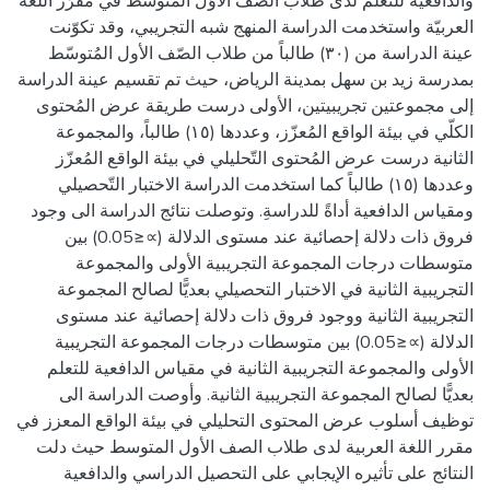
والدافعية للتعلم لدى طلاب الصّف الأوّل المُتوسّط في مُقرّر اللغة
العربيّة واستخدمت الدراسة المنهج شبه التجريبي، وقد تكوّنت
عينة الدراسة من (٣٠) طالباً من طلاب الصّف الأول المُتوسّط
بمدرسة زيد بن سهل بمدينة الرياض، حيث تم تقسيم عينة الدراسة
إلى مجموعتين تجريبيتين، الأولى درست طريقة عرض المُحتوى
الكلّي في بيئة الواقع المُعزّز، وعددها (١٥) طالباً، والمجموعة
الثانية درست عرض المُحتوى التّحليلي في بيئة الواقع المُعزّز
وعددها (١٥) طالباً كما استخدمت الدراسة الاختبار التّحصيلي
ومقياس الدافعية أداةً للدراسةِ. وتوصلت نتائج الدراسة الى وجود
فروق ذات دلالة إحصائية عند مستوى الدلالة (∝≤0.05) بين
متوسطات درجات المجموعة التجريبية الأولى والمجموعة
التجريبية الثانية في الاختبار التحصيلي بعديًّا لصالح المجموعة
التجريبية الثانية ووجود فروق ذات دلالة إحصائية عند مستوى
الدلالة (∝≤0.05) بين متوسطات درجات المجموعة التجريبية
الأولى والمجموعة التجريبية الثانية في مقياس الدافعية للتعلم
بعديًّا لصالح المجموعة التجريبية الثانية. وأوصت الدراسة الى
توظيف أسلوب عرض المحتوى التحليلي في بيئة الواقع المعزز في
مقرر اللغة العربية لدى طلاب الصف الأول المتوسط حيث دلت
النتائج على تأثيره الإيجابي على التحصيل الدراسي والدافعية