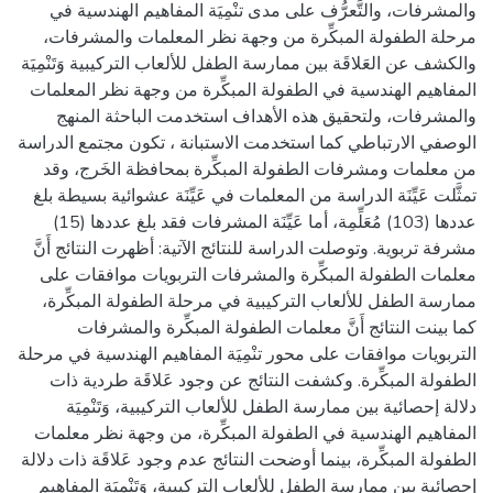
والمشرفات، والتَّعرُّف على مدى تنْمِيَة المفاهيم الهندسية في
مرحلة الطفولة المبكِّرة من وجهة نظر المعلمات والمشرفات،
والكشف عن العَلاقَة بين ممارسة الطفل للألعاب التركيبية وَتَنْمِيَة
المفاهيم الهندسية في الطفولة المبكِّرة من وجهة نظر المعلمات
والمشرفات، ولتحقيق هذه الأهداف استخدمت الباحثة المنهج
الوصفي الارتباطي كما استخدمت الاستبانة ، تكون مجتمع الدراسة
من معلمات ومشرفات الطفولة المبكِّرة بمحافظة الخَرج، وقد
تمثَّلت عَيِّنَة الدراسة من المعلمات في عَيِّنَة عشوائية بسيطة بلغ
عددها (103) مُعَلِّمِة، أما عَيِّنَة المشرفات فقد بلغ عددها (15)
مشرفة تربوية. وتوصلت الدراسة للنتائج الآتية: أظهرت النتائج أَنَّ
معلمات الطفولة المبكِّرة والمشرفات التربويات موافقات على
ممارسة الطفل للألعاب التركيبية في مرحلة الطفولة المبكِّرة،
كما بينت النتائج أَنَّ معلمات الطفولة المبكِّرة والمشرفات
التربويات موافقات على محور تنْمِيَة المفاهيم الهندسية في مرحلة
الطفولة المبكِّرة. وكشفت النتائج عن وجود عَلاقَة طردية ذات
دلالة إحصائية بين ممارسة الطفل للألعاب التركيبية، وَتَنْمِيَة
المفاهيم الهندسية في الطفولة المبكِّرة، من وجهة نظر معلمات
الطفولة المبكِّرة، بينما أوضحت النتائج عدم وجود عَلاقَة ذات دلالة
إحصائية بين ممارسة الطفل للألعاب التركيبية، وَتَنْمِيَة المفاهيم