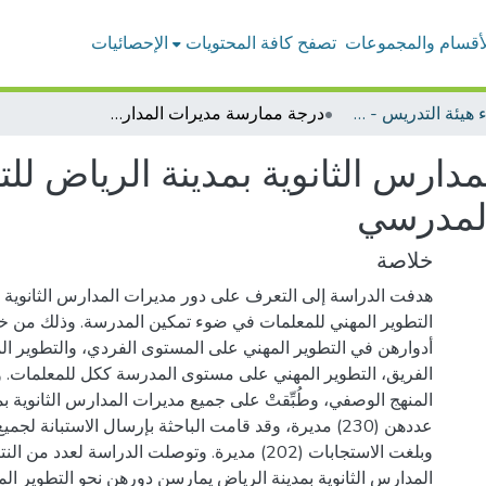
لأقسام والمجموعات
تصفح كافة المحتويات
الإحصائيات
بحوث أعضاء هيئة التدريس - إدارة وإشراف تربوي
درجة ممارسة مديرات المدارس الثانوية بمدينة الرياض للتطوير المهني للمعلمات في ضوء معايير التقويم المدرسي
ارس الثانوية بمدينة الرياض للت
المدرسي
خلاصة
هدفت الدراسة إلى التعرف على دور مديرات المدارس الثانوية 
التطوير المهني للمعلمات في ضوء تمكين المدرسة. وذلك من خ
أدوارهن في التطوير المهني على المستوى الفردي، والتطوير 
الفريق، التطوير المهني على مستوى المدرسة ككل للمعلمات.
المنهج الوصفي، وطُبِّقتْ على جميع مديرات المدارس الثانوية بمد
عددهن (230) مديرة، وقد قامت الباحثة بإرسال الاستبانة لجم
وبلغت الاستجابات (202) مديرة. وتوصلت الدراسة لعدد م
المدارس الثانوية بمدينة الرياض يمارسن دورهن نحو التطوير ا