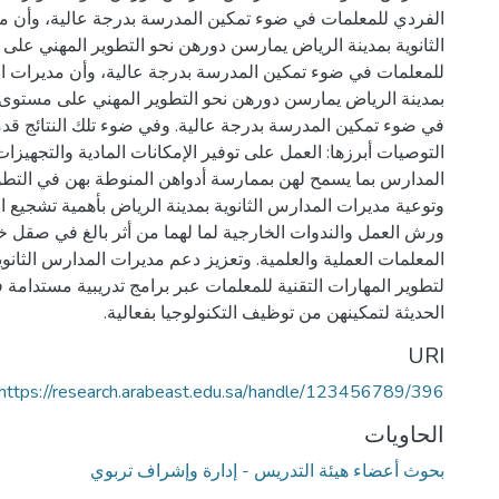
الفردي للمعلمات في ضوء تمكين المدرسة بدرجة عالية، وأن م
الثانوية بمدينة الرياض يمارسن دورهن نحو التطوير المهني على
للمعلمات في ضوء تمكين المدرسة بدرجة عالية، وأن مديرات ال
بمدينة الرياض يمارسن دورهن نحو التطوير المهني على مستوى
في ضوء تمكين المدرسة بدرجة عالية. وفي ضوء تلك النتائج قد
التوصيات أبرزها: العمل على توفير الإمكانات المادية والتجهيزات
المدارس بما يسمح لهن بممارسة أدواهن المنوطة بهن في التطوي
وتوعية مديرات المدارس الثانوية بمدينة الرياض بأهمية تشجيع
ورش العمل والندوات الخارجية لما لهما من أثر بالغ في صقل 
المعلمات العملية والعلمية. وتعزيز دعم مديرات المدارس الثانوي
لتطوير المهارات التقنية للمعلمات عبر برامج تدريبية مستدامة ف
الحديثة لتمكينهن من توظيف التكنولوجيا بفعالية.
URI
https://research.arabeast.edu.sa/handle/123456789/396
الحاويات
بحوث أعضاء هيئة التدريس - إدارة وإشراف تربوي