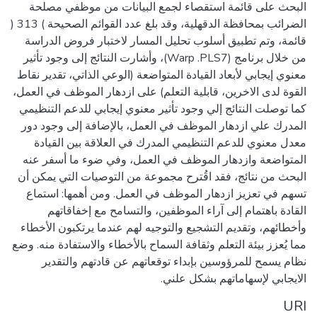
البحث على قائمة استقصاء لجمع البيانات من موظفي مصلحة
الضرائب بمحافظة الدقهلية، وقد بلغ عدد القوائم الصحيحة ) 313 (
قائمة، وتم تطبيق أسلوب تحليل المسار لاختبار فروض الدراسة
من خلال برنامج (Warp .PLS7)، وأشارت النتائج إلى وجود تأثير
معنوي إيجابي لأبعاد القيادة المتواضعة (الوعي الذاتي، تقدير نقاط
القوة لدى الاخرين، قابلية التعلم) على ازدهار الموظف في العمل،
كما توصلت النتائج إلي وجود تأثير معنوي إيجابي للدعم التنظيمي
المدرك علي ازدهار الموظف في العمل، بالإضافة إلى وجود دور
معدل معنوي للدعم التنظيمي المدرك في العلاقة بين القيادة
المتواضعة وازدهار الموظف في العمل، وفي ضوء ما أسفر عنه
البحث من نتائج، فقد اقُترح مجموعة من التوصيات التي يمكن أن
تسهم في تعزيز ازدهار الموظف في العمل. ومن أهمها: استماع
القادة باهتمام إلى آراء الموظفين، والتسامح مع إخفاقاتهم
وأخطائهم، وتقديم التشجيع والتوجيه لهم عندما يرتكبون الأخطاء
مما يُعزز بيئة التعلم وثقافة السماح بالأخطاء والاستفادة منه. وضع
نظام يسمح للمرؤوسين بإبداء توقعاتهم عن قادتهم والتقدير
الايجابي لإسهاماتهم بشكل علني.
URI