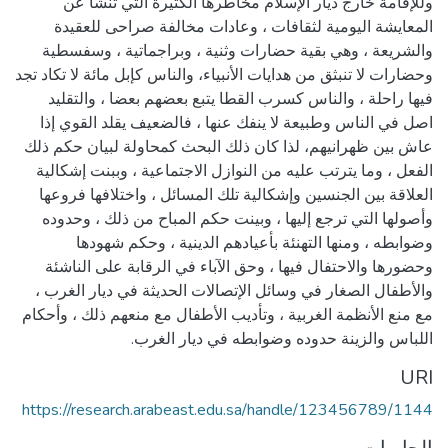
وللإقامة خارج ديار الإسلام مخاطرها الكثيرة التي تنشأ عن
المعايشة اليومية لثقافات ، وعادات مخالفة صراحى للعقيدة
والشريعة ، وهي بقية حضارات وثنية ، وبراجماتية ، وسفسطية
وحضارات لا تنبثق من هدايات الأنبياء، والناس كإبل مائة لا تكاد تجد
فيها راحلة ، والناس كسرب القطا يتبع بعضهم بعضا ، والتقليد
اصل في الناس وطبيعة لا ينفك عنها ، فالضعيف يقلد القوي إذا
عاش بين ظهرانيهم، لذا كان ذلك البحث كمحاولة لبيان حكم ذلك
الفعل ، وما يترتب عليه من النوازل الاجتماعية ، وببنت إشكالية
العلاقة بين الجنسين وإشكالية تلك المسائل ، واختلافها فروعها
وأصولها التي ترجع إليها ، وبينت حكم المباح من ذلك ، وحدوده
وضوابطه ، ومنها التهنئة بأعيادهم الدينية ، وحكم شهودها
وحضورها والاحتفال فيها ، وحق الآباء في الرقابة على الناشئة
والأطفال الصغار في وسائل الإتصالات الحديثة في ديار الغرب ،
مع منع الأنظمة الغربية ، وتأديب الأطفال مع منعهم ذلك ، وأحكام
اللباس والزينة حدوده وضوابطه في ديار الغرب.
URI
https://research.arabeast.edu.sa/handle/123456789/1144