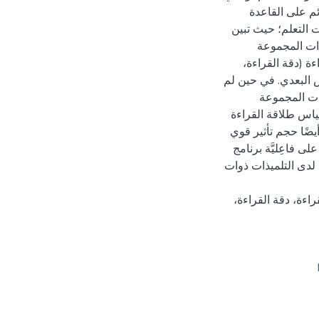
القائم على القاعدة
 التعلم؛ حيث تبين
ذات المجموعة
ءة (دقة القراءة،
ى دلالة (0.05) لصالح القياس البعدي. في حين لم
ذات المجموعة
قياس طلاقة القراءة
يضًا حجم تأثير قوي
لى فاعِليَّة برنامج
 لدى التلميذات ذوات
راءة، دقة القراءة،