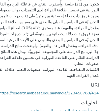
يتكون من (21) جلسة. وأسفرت النتائج عن فاعِليَّة البرنامج 
النورانية في تحسين طلاقة القراءة لدى التلميذات ذوات صعوبات
وجود فروق ذات دلالة إحصائية بين متوسِّطي رُتَب درجات تلمي
التجريبيَّة في القياسين القبلي والبعدي على مقياس طلاقة القرا
ومُعدل القراءة، والفهم) عند مستو
توجد فروق ذات دلالة إحصائية بين متوسِّطي رُتَب درجات تلمي
التجريبيَّة في القياسين البعدي والتتبعي على الأبعاد الفرعية لم
(دقة القراءة، ومُعدل القراءة، والفهم). وأوضحت نتائج الدراسة أ
جدًا لبرنامج الدراسة على المجموعة التجريبيَّة. وتدل هذه النتائج ع
الدراسة القائم على القاعدة النورانية في تحسين طلاقة القراءة
الكلمات المفتاحية: القاعدة النورانية، صعوبات التعلم، طلاقة الق
مُعدل القراءة، الفهم
URI
https://research.arabeast.edu.sa/handle/123456789/414
الحاويات
بحوث أعضاء هيئة التدريس - التربية الخاصة