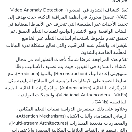
خلاصة
يُعدّ اكتشاف الشذوذ في الفيديو (Video Anomaly Detection -
VAD) عنصرًا محوريًا في أنظمة المراقبة الذكية، حيث يهدف إلى
تحديد الأحداث غير الطبيعية التي تنحرف عن الأنماط المعتادة في
البيئات الواقعية. ومع الانتشار الواسع لتقنيات التعلّم العميق، تم
تحقيق تقدم ملحوظ باستخدام أساليب التعلّم غير الخاضع
للإشراف والتعلّم شبه المُراقَب، والتي تعالج مشكلة ندرة البيانات
تقدّم هذه المراجعة عرضًا شاملًا لأحدث التطورات في مجال
اكتشاف الشذوذ في الفيديو، حيث يتم تصنيف الأساليب وفقًا
لمنهجيتي إعادة البناء (Reconstruction) والتنبؤ (Prediction)، مع
تسليط الضوء على الابتكارات الرئيسية في النماذج التوليدية مثل
المُرمِّزات التلقائية (Autoencoders)، والمُرمِّزات التلقائية التباينية
(Variational Autoencoders - VAEs)، والشبكات التوليدية
وعلاوة على ذلك، تستعرض الدراسة تقنيات التعلم المكاني-
الزماني المتقدمة، وآليات الانتباه (Attention Mechanisms)،
والمعماريات متعددة المسارات (Multi-stream Architectures)،
والتي تسهم في التقاط العلاقات المكانية المعقدة والاعتمادات