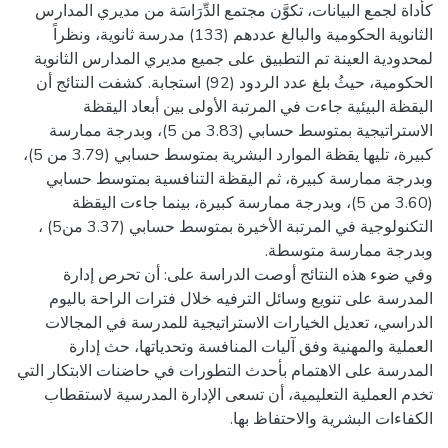
كأداة لجمع البيانات، تكوَّن مجتمع الدِّرَاسَة من مديري المدارس
الثانوية الحكومية والبالغ عددهم (133) مدرسة ثانوية، ونظراً
لمحدودية العينة تم التطبيق على جميع مديري المدارس الثانوية
الحكومية، حيثُ بلغ عدد الردود (92) استجابة. كشفت النتائج أن
اليقظة البيئية جاءت في المرتبة الأولى بين أبعاد اليقظة
الاستراتيجية بمتوسط حسابي (3.83 من 5)، وبدرجة ممارسة
كبيرة، تليها يقظة الموارد البشرية بمتوسط حسابي (3.79 من 5)،
وبدرجة ممارسة كبيرة، ثم اليقظة التنافسية بمتوسط حسابي
(3.60 من 5)، وبدرجة ممارسة كبيرة، بينما جاءت اليقظة
التكنولوجية في المرتبة الأخيرة بمتوسط حسابي (3.37 من5) ،
وفي ضوء هذه النتائج أوصت الدراسة على: أن تحرص إدارة
المدرسة على تنويع وسائل الترفيه خلال فترات الراحة باليوم
الدراسي، تعديل الخيارات الاستراتيجية للمدرسة في المجالات
العملية والمهنية وفق آليات المنافسة وتحدياتها، حث إدارة
المدرسة على الاهتمام بأحدث التطورات في حاضنات الابتكار التي
تخدم العملية التعليمية، أن تسعى الإدارة المدرسية لاستقطاب
الكفاءات البشرية والاحتفاظ بها.