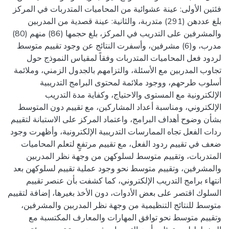
فئتين الأولى: عينة عشوائية من المحاميات المتدربات في المركز
بلغ عددهن (291) متدربة، والثانية: عينة قصدية من المدربين
والمشرفين على التدريب في المركز، بلغ حجمها (86) منهم (80)
مدرب، و(6) مشرفين، وأسفرت النتائج عن وجود تقييم متوسط
لردود فعل المحاميات المتدربات وفقاً لمقياس النموذج حول
تجاوب المدربين مع الأسئلة، والتزامهم بالجدول الزمني، وملائمة
أسلوب طرحهم، ووجود ملائمة لمحتوى البرامج التدريبية
الإلكترونية مع المستوى والاحتياج، وكفاية مدة التدريب
الإلكتروني، ومناسبة أعداد المشاركين، مع تقييم دون المتوسط
بشأن وضوح أهداف البرامج، واعتماد المركز على الاستبانة لتقييم
ردات الفعل تجاه الممارسات التدريبية الإلكترونية، وأظهرت وجود
ضعف في تقييم ردود الفعل، مع تقييم مرتفعٍ لتعلم المحاميات
المتدربات، وتقييم متوسط لسلوكهن من وجهة نظر المدربين
والمشرفين، وتقييم متوسط نحو وجود عملية تقييم لسلوكهن بعد
انتهاء برامج التدريب الإلكتروني، كما كشفت بأن عنصر تقييم
السلوك اقتصر على بعض الأدوات، دون الأخذ بغيرها، إضافة لتقييم
متوسط للنتائج التنظيمية من وجهة نظر المدربين والمشرفين،
وتقييم متوسط نحو توافق المهارات والمعارف المكتسبة مع