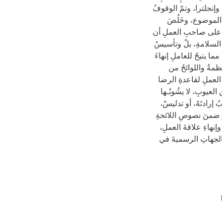
إنجلترا، وتمّ الوقوفُ
 الموضوع، وخَلُصَ
نَّ على صاحبِ العملِ أن
َ السلامةِ، بلْ وتأسيسُ
مما يتيحُ للعاملِ إنهاءَ
نظمةُ واللوائحُ من
العملِ لقاعدةِ الرضا
لعيوبِ، لا يشُوبُـها
إرادتَهُ، أو تدليسٌ،
رَ ضمنَ نصوصِ اللائحةِ
وإنهاءِ علاقةَ العملِ،
الجهاتِ الرسميةَ في