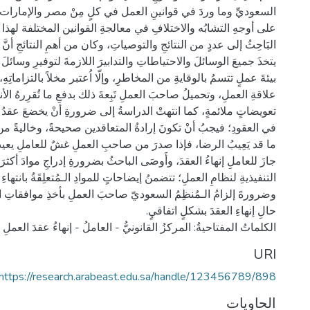
السعوديِّ وما وردَ في قوانينِ العمل في كلٍ مِنْ مصر والإمارات و
على أوجهِ التشابُه والاختلافِ في معالجةِ القوانين المختلفة لهذا
البَاحِثُ إلى عددٍ من النتائجِ والتوصياتِ، وكان من أهمِ النتائجِ أ
يتخذَ جميعَ الوسائلَ والاحتياطاتِ والتدابيرَ اللازمةَ لتوفيرِ وسائل
بيئةَ عملٍ تتسمُ بالوقايةِ من المخاطرِ، وإلّا اُعتبر مخلاً بالتزاماتِهِ، 
علاقةِ العملِ، وتحميلُ صاحبَ العملِ تَبِعةَ ذلك بدفعِ ما تُقرِرهُ الأ
تعويضاتٍ ملائمةٍ، كما انتهتْ الدراسةُ إلى ضرورةِ أنْ يخضعَ عقدُ 
في العقودِ؛ فيجبُ أنْ تكونَ إرادةُ المتعاقدين صحيحةً، وخاليةً من ا
ما قد يَعِيبُ الرضا، فإذا صدرَ من صاحبِ العملِ غشٌ للعاملِ يعيبُ 
جازَ للعاملِ إنهاءُ العقدَ، وأَوصَى الباحثُ بضرورةِ إدراجِ موادَ أكث
التنفيذيةِ لنظامِ العملِ؛ تتضمنُ إيضاحاتٍ للموادِ الـمُتعلِقَةُ بانتهاءِ 
وضرورةَ إلزامُ الـمُنظِمُ السعوديّ صاحبَ العملِ بأخذِ موافقاتِ 
الكلماتُ المفتاحيةُ: المركزُ القانونيُّ - العاملُ - إنهاءُ عقدَ العملِ
URI
https://research.arabeast.edu.sa/handle/123456789/898
الحاويات