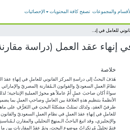
لأقسام والمجموعات
تصفح كافة المحتويات
الإحصائيات
المركز القانوني للعامل في إنهاء عقد العمل (دراسة مقارنة بنظام العمل السعودي)
في إنهاء عقد العمل (دراسة مقارن
خلاصة
هَدَفَ البحثُ إلى دراسةِ المركز القانوني للعاملِ في إنهاءِ عقدَ ال
نظامُ العملِ السعوديِّ والقوانون الـمُقارنة (المصريّ والإماراتي و
سواءً أكان صاحبَ عملٍ أَمْ عاملاً هو محورُ العمليةِ الإنتاجية؛ لذ
الأنظمةُ بتنظيمِ هذهِ العلاقةَ بين العاملِ وصاحبِ العملِ بما يض
طرفيّ العقدِ، ولذلك تمثلتْ مشكلةُ البحثِ في التَعَرُّفِ على ماهية
للعاملِ في إنهاءِ عقدَ العملِ في نظامِ العملِ السعوديّ والقانون
والإنجليزي، وقد اتبعَ الباحثُ الـمنهجَ التحليلي والمقارن لـمُناسب
فتمّ تحلِيلُ مُرتكزاتُ موضوعِ البحثِ، وتمّ عقدُ المقارناتِ بين ما 