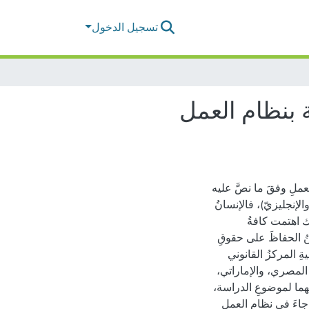
تسجيل الدخول
ة بنظام العمل
عملِ وفقَ ما نصَّ عليه
الإنجليزيّ)، فالإنسانُ
لك اهتمت كافةُ
منُ الحفاظَ على حقوقِ
ِ المركزُ القانوني
 المصري، والإماراتي،
تِهما لموضوعِ الدراسة،
جاءَ في نظامِ العملِ