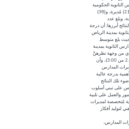
 الثانوية الحكومية
بمدينة الرياض، والبالغ عددهنَّ (255) مشرفة ومُديرة، بواقع (217) مُديرة، و(38)
ة، وبلغ عدد
لعدد من النتائج أبرزها: أن درجة
انوية بمدينة الرياض
حيث بلغ متوسط
ات المدارس الثانوية بمدينة
ري من وجهة نظرهنَّ
جاءت بدرجة عالية بشكل عام، حيث بلغ متوسط موافقتهم (2.45 من 3.00)، وأن
ديرات المدارس
أهمية بدرجة عالية
 موافقتهم (2.44 من 3.00)، وفي ضوء تلك النتائج
ارس على تبني أسلوب
مور والعمل على تلبية
بية مُتخصصة لمديرات
 لتوليد أفكار
يرات المدارس،