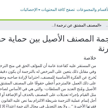
لأقسام والمجموعات
تصفح كافة المحتويات
الإحصائيات
ء هيئة التدريس - القانون
المصنف المشتق عن ترجمة المصنف الأصيل بين حماية حقوق المؤلف والتصرفات الواردة عليه –دراسة مقارنة
ة المصنف الأصيل بين حماية ح
نة
خلاصة
من المستقر عليه كقاعدة عامة أن للمؤلف الحق في منح التر
وفي مقابل ذلك يتعين على المرخص له بالترجمة أن يكون دقيقاً 
يُخرج عن الفكرة الأساسية للمصنف، احتراما لإرادة صاحبه وحفظ
على ذلك العمل. فالمترجم أُعطي حقوقًا على المصنف المشت
الأصيل ومُنح العديد من السلطات- والتي هي في الأساس لصاح
مثل القيام بإجراء تعديلات على المصنف بالحذف أو الإضافة أو ال
فقرتها الأخيرة: " ... ولا يعد التعديل في مجال الترجمة اعتداءً إلا 