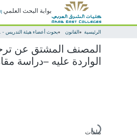
بوابة البحث العلمي
ا
الرئيسية
القانون
بحوث أعضا
المصنف المشتق عن ترجم
الواردة عليه –دراسة مقار
جاري التحميل...
ملفات