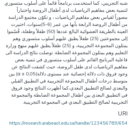
شبه التجريبي، كما استخدمت برنامجاً قائماً على أسلوب منتسوري
لتنمية بعض مفاهيم الرياضيات لدى أطفال الروضة واختباراً
مصوراً لقياس بعض مفاهيم الرياضيات ، و تكوّن مجتمع الدراسة
من أطفال الروضة الرابعة بأبها من عمر (6-5)سنوات، اختيرت
العينة بالطريقة العشوائية البالغ عددها (50) طفلاً وطفلة، قُسّموا
إلى مجموعتين (25) طفلاً يطبق عليهم أسلوب منتسوري وهم
يمثلون المجموعة التجريبية، و (25) طفلاً يطبق عليهم منهج وزارة
التعليم وهم يمثلون المجموعة الضابطة. توصلت نتائج الدراسة الى
فاعلية البرنامج القائم على أسلوب منتسوري في تنمية بعض
مفاهيم الرياضيات لدى طفل الروضة، حيث كشفت النتائج عن
وجود فروق ذات دلالة إحصائية عند مستوى دلالة)0,05 ≥ α) بين
متوسط درجات أطفال المجموعة التجريبية في التطبيق القبلي
والبعدي لصالح التطبيق البعدي،كما أظهرت النتائج وجود فروق
في التطبيق البعدي بين أطفال المجموعة الضابطة والمجموعة
التجريبية لصالح التطبيق البعدي في المجموعة التجريبية.
URI
https://research.arabeast.edu.sa/handle/123456789/654