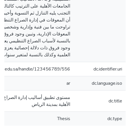
الجامعات الأهلية على الترتيب كالتالي 
التجنب يليه التنازل ثم التسوية وأخيراً 
أن المعوقات في إدارة الصراع التنظيم
تراوحت ما بين فنية وإدارية وشخصية و
المعوقات الإدارية، وتبين وجود فروق ذ
بالنسبة لأسباب الصراع التنظيمي يعز
وجود فروق ذات دلالة إحصائية يعزى ل
العلمية وكذلك بالنسبة لمتغير سنوات ا
east.edu.sa/handle/123456789/556
dc.identifier.uri
ar
dc.language.iso
مستوى تطبيق أساليب إدارة الصراع ا
dc.title
الأهلية بمدينة الرياض
Thesis
dc.type