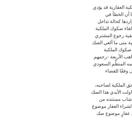
ة العقارية قد يؤدي
ا أن الخطأ في
ردها كحالة تداخل
إلغاء صكوك الملكية
حقية رجوع المشتري
ية متى ما ألغي الصك
 صكوك الملكية
اهب الأربعة -رحمهم
مه المنظِّم السعودي
 وفقًا للقضاء
 حق الملكية لصاحبه،
داولت الأيدي هذا الصك
ا شاب مستنده من
ٍ لشراء العقار موضوع
ن عقارٍ موضوع صك