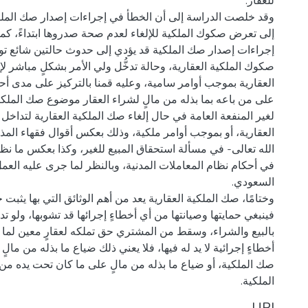
وقد خلصت الدراسة إلى أن الخطأ في إجراءات إصدار صك الملكي
إلى تعرض صكوك الملكية للإلغاء لعدم صحة صدروها ابتداءً، كم
إجراءات إصدار صك الملكية قد يؤدي إلى حدوث حالتين شائع توا
صكوك الملكية العقارية، وحالة تدخُّل ولي الأمر بشكلٍ مباشر ل
العقارية بموجب أوامر سامية، وعليه قمنا بالتركيز على مدى أ
على من باعه بما بذله من مالٍ لشراء العقار موضوع صك الملك
لغير المنفعة العامة في حال إلغاء صك الملكية العقارية لتداخل
العقارية، أو بموجب أوامر ملكية، وذلك بعكس أقوال فقهاء المذ
الله تعالى- في مسألة استحقاق المبيع للغير، وكذا بعكس ما نظ
في أحكام نظام المعاملات المدنية، وبالنظر لما جرى عليه العمل
وختامًا، صك الملكية العقارية يعد من أهم الوثائق التي بها يثبت
فينبغي حمايتها وصيانتها من أي أخطاءٍ إجرائها قد تشوبها، ولو ت
بالبيع والشراء، وسقط من المشتري حق تملكه لعقارٍ معين لم
أخطاءٍ إجرائية لا يد له فيها، فلا يعني ذلك ضياع ما بذله من مال
صك الملكية، أو ضياع ما بذله من مالٍ على ما كان تحت يده م
الملكية.
URI