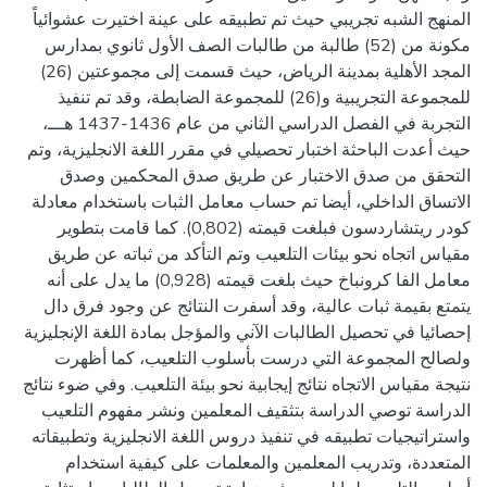
المنهج الشبه تجريبي حيث تم تطبيقه على عينة اختيرت عشوائياً
مكونة من (52) طالبة من طالبات الصف الأول ثانوي بمدارس
المجد الأهلية بمدينة الرياض، حيث قسمت إلى مجموعتين (26)
للمجموعة التجريبية و(26) للمجموعة الضابطة، وقد تم تنفيذ
التجربة في الفصل الدراسي الثاني من عام 1436-1437 هـــ،
حيث أعدت الباحثة اختبار تحصيلي في مقرر اللغة الانجليزية، وتم
التحقق من صدق الاختبار عن طريق صدق المحكمين وصدق
الاتساق الداخلي، أيضا تم حساب معامل الثبات باستخدام معادلة
كودر ريتشاردسون فبلغت قيمته (0,802). كما قامت بتطوير
مقياس اتجاه نحو بيئات التلعيب وتم التأكد من ثباته عن طريق
معامل الفا كرونباخ حيث بلغت قيمته (0,928) ما يدل على أنه
يتمتع بقيمة ثبات عالية، وقد أسفرت النتائج عن وجود فرق دال
إحصائيا في تحصيل الطالبات الآني والمؤجل بمادة اللغة الإنجليزية
ولصالح المجموعة التي درست بأسلوب التلعيب، كما أظهرت
نتيجة مقياس الاتجاه نتائج إيجابية نحو بيئة التلعيب. وفي ضوء نتائج
الدراسة توصي الدراسة بتثقيف المعلمين ونشر مفهوم التلعيب
واستراتيجيات تطبيقه في تنفيذ دروس اللغة الانجليزية وتطبيقاته
المتعددة، وتدريب المعلمين والمعلمات على كيفية استخدام