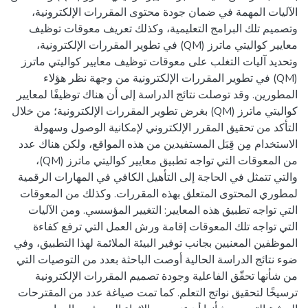
الآليات المهمة في ضمان جودة محتوى المقررات الإلكترونية،
وتصميم تلك البرامج التعليمية، وكذلك تعريف معوقات توظيف
معايير كواليتي ماترز (QM) في تطوير المقررات الإلكترونية،
وتحديد آليات التغلب على معوقات توظيف معايير كواليتي ماترز
(QM) في تطوير المقررات الإلكترونية من وجهة نظر هؤلاء
المطورين. وقد توصلت نتائج الدراسة إلى أن هناك توظيفًا لمعايير
كواليتي ماترز (QM) بغرض تطوير المقررات الإلكترونية؛ من خلال
التأكد من تحقيق المقرر الإلكتروني لإمكانية الوصول وسهولة
الاستخدام مِن قِبَل المستفيدين من هذه المواقع، ولكن هناك عدد
من المعوقات التي تواجه تطبيق معايير كواليتي ماترز (QM)،
والتي تتمثل في الحاجة إلى التأهيل الكافي في المهارات الرقمية
لمطوري المحتوى المتعلق بهذه المقررات. وكذلك من المعوقات
التي تواجه تطبيق هذه المعايير: التغيير المؤسسي. ومن الآليات
التي تواجه تلك المعوقات إقامة ورش العمل التي ترفع كفاءة
الموظفين المعنيين بجانب توفير البيئة الملائمة لهذا التطبيق، وفي
ضوء نتائج الدراسة الحالية أوصت الباحثة بعدد من التوصيات التي
من شأنها تحقّق الفاعلية وجودة تصميم المقررات الإلكترونية
ترسيخًا لتحقيق نواتج التعلم. كما تمت صياغة عدد من المقترحات