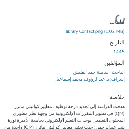
جاري التحميل...
ملفات
library Contact.png
(1.02 MB)
التاريخ
1445
المؤلفين
الباحث : سامية حمد القليش
إشراف: د. عبدالرؤوف محمد إسماعيل
خلاصة
هدفت الدراسة إلى تحديد درجة توظيف معايير كواليتي ماترز
(QM) في تطوير المقررات الإلكترونية من وجهة نظر مطوري
المحتوى التعليمي بوحدات التعلم الإلكتروني بجامعة الأميرة نورة
بنت عبدالرحمن؛ حيث تعتبر معايير كواليتي ماترز (QM) واحدة من