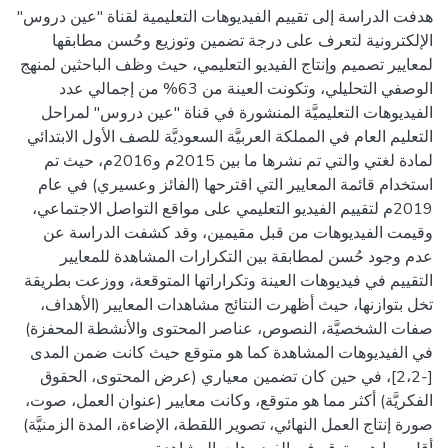
هدفت الدراسة إلى تقييم الفيديوهات التعليمية لقناة "عين دروس"
الإلكترونية لتعرف على درجة تضمين وتوزيع وحُسن مطابقها
لمعايير تصميم وإنتاج الفيديو التعليمي، حيث وظف الباحثين لمنهج
الوصفي التحليلي، وتكونت العينة من 63% من إجمالي عدد
الفيديوهات التعليميَّة المنشورة في قناة "عين دروس" لمراحل
التعليم العام في المملكة العربيَّة السعوديَّة للصف الأول الابتدائي
لمادة لغتي والتي تم نشرها ما بين 2015م و2016م، حيث تم
استخدام قائمة المعايير التي اقترحها (الفائز وعسيري) في عام
2019م لتقييم الفيديو التعليمي على مواقع التواصل الاجتماعي،
وقيمت الفيديوهات من قبل مقيمين، وقد كشفت الدراسة عن
عدم وجود حُسن لمطابقة بين التكرارات المشاهدة للمعايير
التقييم في فيديوهات العينة وتكراراتها المتوقعة، ووزعت بطريقة
تخل بتوازنها، حيث أظهرت النتائج مشاهدات المعايير (الأهداف،
صفات الشخصيَّة، النصوص، عناصر المحتوى والأنشطة المحفزة)
في الفيديوهات المشاهدة كما هو متوقع حيث كانت ضمن المدى
[-2،2]، في حين كان تضمين معياري (عرض المحتوى، الحقوق
الفكريَّة) أكثر مما هو متوقع، وكانت معايير (عنوان العمل، صوت،
صورة إنتاج العمل النهائي، تصوير اللقطة، الإضاءة، المدة الزمنيَّة)