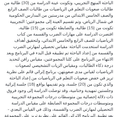
الباحثة المنهج التجريبي، وتكونت عينة الدراسة من (30) طالبة من
طالبات صعوبات التعلم في الرياضيات من طالبات الصف الرابع
والصف الخامس الابتدائي من مدرستين من المدارس الحكومية
في شمال الرياض، وتم تقسيم العينة إلى مجموعتين؛ التجريبية
تكونت من (15) طالبة، والضابطة تكونت من (15) طالبة،
اقتصرت الدراسة على مهارات الضرب والقسمة من كتاب
الرياضيات للصف الرابع والخامس الابتدائي، ولتحقيق أهداف
الدراسة استخدمت الباحثة: مقياس تحصيلي لمهارتي الضرب
والقسمة من إعداد الباحثة تم تطبيقه قبل البدء في البرنامج وبعد
الانتهاء من البرنامج على كلتا المجموعتين، مقياس رافن لتحديد
درجة ذكاء الطالبات، ومقياس الزيات التشخيصي لصعوبات
الرياضيات لقياس مدى صعوبتهن، برنامج إثرائي قائم على نظرية
تريز في خفض صعوبات التعلم في الرياضيات من إعداد الباحثة
والذي تكون من (20) جلسة، وتم تقديمها بواقع (18) جلسة إثرائية
وجلستين تمهيدية وختامية، وقد توصلت الدراسة إلى وجود فروق
ذات دلالة إحصائية بين متوسطات درجات المجموعة التجريبية
ومتوسطات درجات المجموعة الضابطة على مقياس الدراسة
التحصيلي لمهارتي الضرب والقسمة، وذلك في القياس البعدي -
بعد تطبيق البرنامج الإثرائي القائم على نظرية تريز على المجموعة