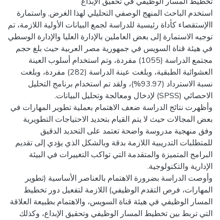
استخدم الباحث المنهج الوصفي التحليلي لهذا الغرض, واستمارة
االإستقصاء كأداة رئيسية للدراسة لجمع البيانات الأولية اللازمة، تم
توجيه الاستمارة إلى بعض العاملين بالإدارة العليا والإدارة الوسطي
في هيئة قناة السويس في جمهورية مصر العربية حيث بلغ حجم
مجتمع الدراسة (1055) مفردة، وتم استخدام أسلوب العينة
العشوائية الطبقية، وبلغت عينة الدراسة (282) مفردة، وبلغت
نسبة الاسترداد (93.97%)، ولقد تم استخدام برنامج التحليل
وأظهرت نتائج الدراسة ضعف الاهتمام بعملية تطوير المهارات في
بعض المجالات حيث لا يتم القيام بتحديد الاحتياجات التطويرية
وفق منهجية مدروسة واضحة تعتمد على التحديد الدقيق
للمتطلبات التدريبية اللازمة بدقة وبالشكل الذي يؤدي إلى تقديم
البرامج المتميزة والمتقدمة التي تواكب التغييرات في البيئة
وأوصت الدراسة بضرورة الاهتمام بالعناصر الأساسية (تطوير
المهارات، فرص التقدم الوظيفي) اللازمة لتفعيل دور تخطيط
المسار الوظيفي في هيئة قناة السويس، والاهتمام بطبيعة العلاقة
التي تربط بين تخطيط المسار الوظيفي وتحقيق الإبداع، وكذلك