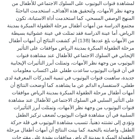
لمشاهدة قنوات اليوتيوب على السلوك الاجتماعي للأطفال من
وجهة نظر الأمهات، ولتحقيق هذه الأهداف، استخدمت الباحثةُ
المنهج الوصفي المسحي، كما استخدمت أداة الاستبانة، تكون
مجتمع الدراسة من أمهات أطفال مرحلة الطفولة المبكرة بمدينة
الرياض، أما عينة الدراسة فقد تمثلت في عينة عشوائية بسيطة
من الأمهات بلغ عددها (138) أم. كشفت النتائج أن أمهات أطفال
مرحلة الطفولة المبكرة بمدينة الرياض موافقات على التأثير
الإيجابي في السلوك الاجتماعي للأطفال عند مشاهدة قنوات
اليوتيوب من وجهة نظر الأمهات، وتمثلت أبرز التأثيرات الإيجابية
في أن قنوات اليوتيوب ساعدت طفلي على اكتساب معلومات
جديدة، ساهمت قنوات اليوتيوب في تنمية المدركات المعرفية لدى
طفلي، لاستفساره الدائم عن ما يشاهده. كما أوضحت النتائج أن
أمهات أطفال مرحلة الطفولة المبكرة بمدينة الرياض موافقات
على التأثير السلبي في السلوك الاجتماعي للأطفال عند مشاهدة
قنوات اليوتيوب من وجهة نظر الأمهات، وتمثلت أبرز التأثيرات
السلبية في أن مشاهدة قنوات اليوتيوب تُضعف تركيز الطفل
وتؤدي إلى تشتته ذهنياً، تتسبب مشاهدة اليوتيوب في قلة حركة
الطفل، واصابته بالتخمة. كما بينت النتائج أن أمهات أطفال مرحلة
الطفولة المبكرة بمدينة الرياض موافقات بشدة على مقترحات