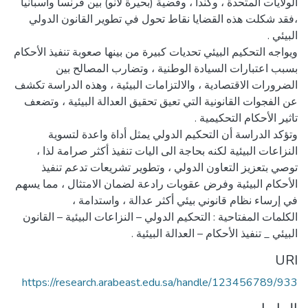
الولايات المتحدة ، وكندا ، وقضية (بحيرة لانو) بين فرنسا واسبانيا
،فقد شكلت هذه القضايا نقاط تحول في تطوير القانون الدولي
ويواجه التحكيم البيئي تحديات كبيرة من بينها صعوبة تنفيذ الأحكام
بسبب اعتبارات السيادة الوطنية ، وتضارب المصالح بين
الضرورات الاقتصادية ، والالتزامات البيئية ، وهذه الدراسة تكشف
عن الفجوات القانونية التي تعيق تحقيق العدالة البيئية ، وتضعف
وتؤكد الدراسة أن التحكيم الدولي يمثل أداة واعدة لتسوية
النزاعات البيئية لكنه بحاجة الى اليات تنفيذ أكثر صرامة لذا ،
توصي بتعزيز التعاون الدولي ، وتطوير تشريعات تدعم تنفيذ
الأحكام البيئية وفرض عقوبات رادعة لضمان الامتثال ، مما يسهم
الكلمات المفتاحية : التحكيم الدولي – النزاعات البيئية – القانون
البيئي _ تنفيذ الأحكام – العدالة البيئية .
URI
https://research.arabeast.edu.sa/handle/123456789/933