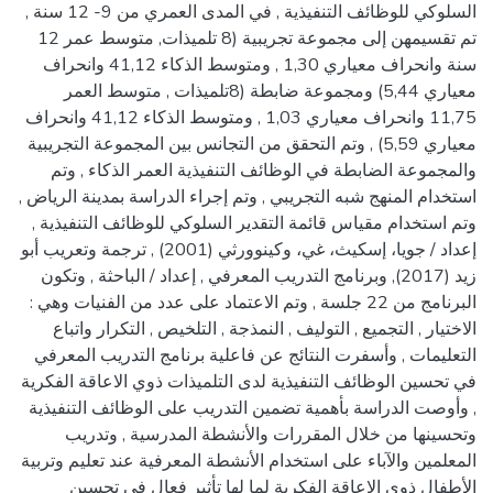
السلوكي للوظائف التنفيذية , في المدى العمري من 9- 12 سنة ,
تم تقسيمهن إلى مجموعة تجريبية (8 تلميذات, متوسط عمر 12
سنة وانحراف معياري 1,30 , ومتوسط الذكاء 41,12 وانحراف
معياري 5,44) ومجموعة ضابطة (8تلميذات , متوسط العمر
11,75 وانحراف معياري 1,03 , ومتوسط الذكاء 41,12 وانحراف
معياري 5,59) , وتم التحقق من التجانس بين المجموعة التجريبية
والمجموعة الضابطة في الوظائف التنفيذية العمر الذكاء , وتم
استخدام المنهج شبه التجريبي , وتم إجراء الدراسة بمدينة الرياض ,
وتم استخدام مقياس قائمة التقدير السلوكي للوظائف التنفيذية ,
إعداد / جويا، إسكيث، غي، وكينوورثي (2001) , ترجمة وتعريب أبو
زيد (2017), وبرنامج التدريب المعرفي , إعداد / الباحثة , وتكون
البرنامج من 22 جلسة , وتم الاعتماد على عدد من الفنيات وهي :
الاختيار , التجميع , التوليف , النمذجة , التلخيص , التكرار واتباع
التعليمات , وأسفرت النتائج عن فاعلية برنامج التدريب المعرفي
في تحسين الوظائف التنفيذية لدى التلميذات ذوي الاعاقة الفكرية
, وأوصت الدراسة بأهمية تضمين التدريب على الوظائف التنفيذية
وتحسينها من خلال المقررات والأنشطة المدرسية , وتدريب
المعلمين والآباء على استخدام الأنشطة المعرفية عند تعليم وتربية
الأطفال ذوي الإعاقة الفكرية لما لها تأثير فعال في تحسين