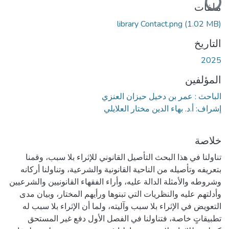
جاري التحميل...
ملفات
library Contact.png
(1.02 MB)
التاريخ
2025
المؤلفين
الباحث : عمر بن دخيل حيزان العنزي
إشراف: أ.د. بهاء الدين مختار العلايلي
خلاصة
تناولنا في هذا البحث التأصيل القانوني للإثراء بلا سبب، وقمنا
بتعريفه وتأصيله من الناحية القانونية والشرعية، وتناولنا أركانه
وشروطه والأمثلة الدالة عليه، وأراء الفقهاء القانونيين والشرعيين
وأدلتهم عليه والنظريات التي تبنوها ورأيهم المختار، وبيان مدى
التعويض في الإثراء بلا سبب وآليته، ولما أن الإثراء بلا سبب له
تطبيقاتٍ خاصة، فتناولنا في الفصل الأول دفع غير المستحق