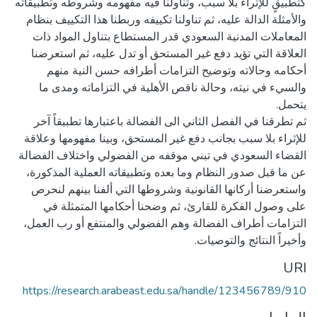
كتطبيقٍ للإثراء بلا سبب، وتناولنا فيه مفهومه وشروطه وتطبيقاته
والأمثلة الدالة عليه، ثم تناولنا تكييفه وربطنا هذا التكييف بنظام
المعاملات المدنية السعودي قدر المستطاع بتناول المواد ذات
العلاقة التي تؤيد دفع غير المستحق أو تدل عليه، ثم استعرضنا
أحكامه وحالاته وتوضيح التزامات أطرافه حسن النية منهم
والسيء في نيته، وحالة ناقص الأهلية في التزاماته ومدى ما
ثم تطرقنا في الفصل الثاني الى الفضالة باعتبارها تطبيقاً آخر
للإثراء بلا سبب بجانب دفع غير المستحق، وبينا مفهومها وعلاقة
القضاء السعودي في تبني موقفه من الفضولي واختلاف الفضالة
عن ما قبل صدور النظام وما بعده وتطبيقاته العملية المذكورة،
واستعرضنا أركانها القانونية وشروطها التي ألفنا بينهم لنحرص
على وصول الفكرة للقارئ، ثم وضحنا أحكامها المتمثلة في
التزامات أطراف الفضالة وهم الفضولي والمنتفع أو رب العمل،
وأخيراً النتائج والتوصيات.
URI
https://research.arabeast.edu.sa/handle/123456789/910